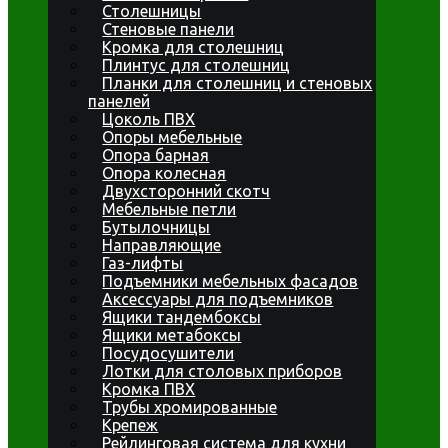
Столешницы
Стеновые панели
Кромка для столешниц
Плинтус для столешниц
Планки для столешниц и стеновых
панелей
Цоколь ПВХ
Опоры мебельные
Опора барная
Опора колесная
Двухсторонний скотч
Мебельные петли
Бутылочницы
Направляющие
Газ-лифты
Подъемники мебельных фасадов
Аксессуары для подъемников
Ящики тандембоксы
Ящики метабоксы
Посудосушители
Лотки для столовых приборов
Кромка ПВХ
Трубы хромированные
Крепеж
Рейлинговая система для кухни