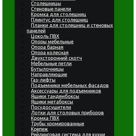
Столешницы
Стеновые панели
Кромка для столешниц
Плинтус для столешниц
Планки для столешниц и стеновых
панелей
Цоколь ПВХ
Опоры мебельные
Опора барная
Опора колесная
Двухсторонний скотч
Мебельные петли
Бутылочницы
Направляющие
Газ-лифты
Подъемники мебельных фасадов
Аксессуары для подъемников
Ящики тандембоксы
Ящики метабоксы
Посудосушители
Лотки для столовых приборов
Кромка ПВХ
Трубы хромированные
Крепеж
Рейлинговая система для кухни