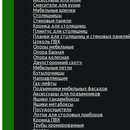
Смесители для кухни
Мебельные крючки
Столешницы
Стеновые панели
Кромка для столешниц
Плинтус для столешниц
Планки для столешниц и стеновых панеле
Цоколь ПВХ
Опоры мебельные
Опора барная
Опора колесная
Двухсторонний скотч
Мебельные петли
Бутылочницы
Направляющие
Газ-лифты
Подъемники мебельных фасадов
Аксессуары для подъемников
Ящики тандембоксы
Ящики метабоксы
Посудосушители
Лотки для столовых приборов
Кромка ПВХ
Трубы хромированные