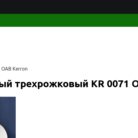
 OAB Kerron
ый трехрожковый KR 0071 O