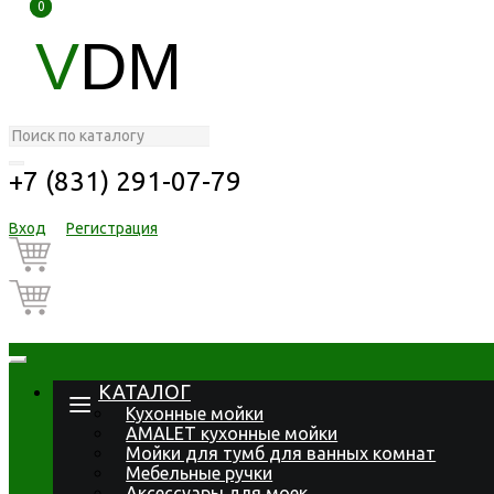
0
0
V
DM
+7 (831) 291-07-79
Вход
Регистрация
КАТАЛОГ
Кухонные мойки
AMALET кухонные мойки
Мойки для тумб для ванных комнат
Мебельные ручки
Аксессуары для моек