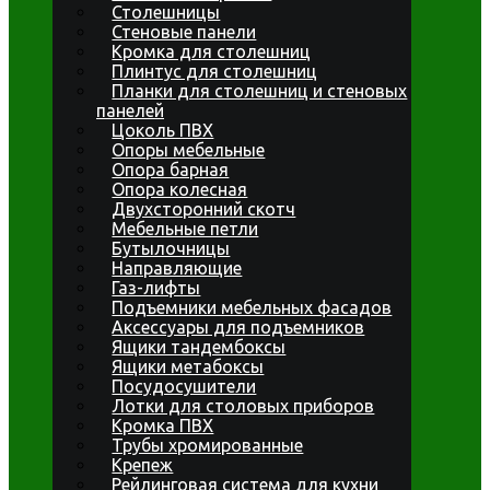
Столешницы
Стеновые панели
Кромка для столешниц
Плинтус для столешниц
Планки для столешниц и стеновых
панелей
Цоколь ПВХ
Опоры мебельные
Опора барная
Опора колесная
Двухсторонний скотч
Мебельные петли
Бутылочницы
Направляющие
Газ-лифты
Подъемники мебельных фасадов
Аксессуары для подъемников
Ящики тандембоксы
Ящики метабоксы
Посудосушители
Лотки для столовых приборов
Кромка ПВХ
Трубы хромированные
Крепеж
Рейлинговая система для кухни