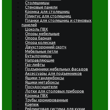
Столешницы
Стеновые панели
Кромка для столешниц
Плинтус для столешниц
Планки для столешниц и стеновых
панелей
Цоколь ПВХ
Опоры мебельные
Опора барная
Опора колесная
Двухсторонний скотч
Мебельные петли
Бутылочницы
Направляющие
Газ-лифты
Подъемники мебельных фасадов
Аксессуары для подъемников
Ящики тандембоксы
Ящики метабоксы
Посудосушители
Лотки для столовых приборов
Кромка ПВХ
Трубы хромированные
Крепеж
Рейлинговая система для кухни