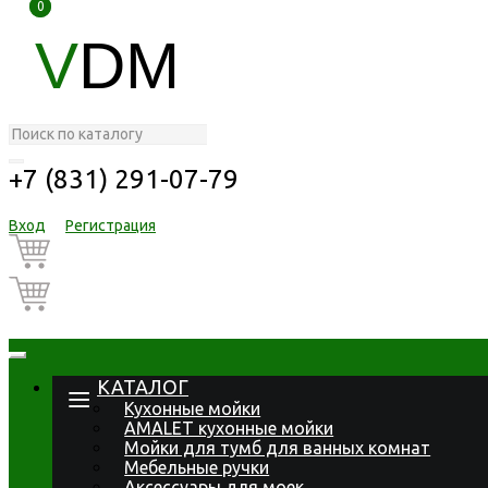
0
0
V
DM
+7 (831) 291-07-79
Вход
Регистрация
КАТАЛОГ
Кухонные мойки
AMALET кухонные мойки
Мойки для тумб для ванных комнат
Мебельные ручки
Аксессуары для моек