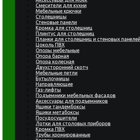
Смесители для кухни
Мебельные крючки
Столешницы
Стеновые панели
Кромка для столешниц
Плинтус для столешниц
Планки для столешниц и стеновых панеле
Цоколь ПВХ
Опоры мебельные
Опора барная
Опора колесная
Двухсторонний скотч
Мебельные петли
Бутылочницы
Направляющие
Газ-лифты
Подъемники мебельных фасадов
Аксессуары для подъемников
Ящики тандембоксы
Ящики метабоксы
Посудосушители
Лотки для столовых приборов
Кромка ПВХ
Трубы хромированные