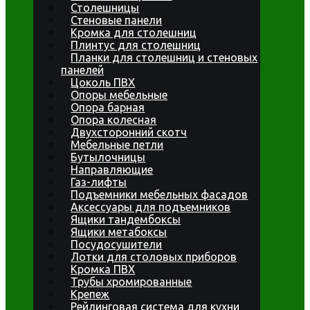
Столешницы
Стеновые панели
Кромка для столешниц
Плинтус для столешниц
Планки для столешниц и стеновых
панелей
Цоколь ПВХ
Опоры мебельные
Опора барная
Опора колесная
Двухсторонний скотч
Мебельные петли
Бутылочницы
Направляющие
Газ-лифты
Подъемники мебельных фасадов
Аксессуары для подъемников
Ящики тандембоксы
Ящики метабоксы
Посудосушители
Лотки для столовых приборов
Кромка ПВХ
Трубы хромированные
Крепеж
Рейлинговая система для кухни