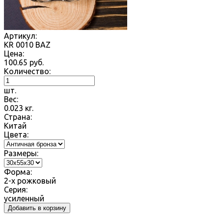
Артикул:
KR 0010 BAZ
Цена:
100.65
руб.
Количество:
шт.
Вес:
0.023
кг.
Страна:
Китай
Цвета:
Размеры:
Форма:
2-х рожковый
Серия:
усиленный
Добавить в корзину