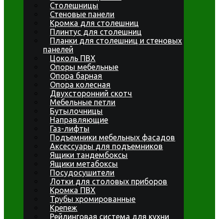
Столешницы
Стеновые панели
Кромка для столешниц
Плинтус для столешниц
Планки для столешниц и стеновых
панелей
Цоколь ПВХ
Опоры мебельные
Опора барная
Опора колесная
Двухсторонний скотч
Мебельные петли
Бутылочницы
Направляющие
Газ-лифты
Подъемники мебельных фасадов
Аксессуары для подъемников
Ящики тандембоксы
Ящики метабоксы
Посудосушители
Лотки для столовых приборов
Кромка ПВХ
Трубы хромированные
Крепеж
Рейлинговая система для кухни