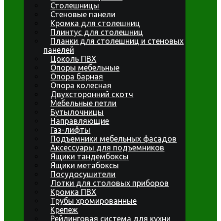
Столешницы
Стеновые панели
Кромка для столешниц
Плинтус для столешниц
Планки для столешниц и стеновых
панелей
Цоколь ПВХ
Опоры мебельные
Опора барная
Опора колесная
Двухсторонний скотч
Мебельные петли
Бутылочницы
Направляющие
Газ-лифты
Подъемники мебельных фасадов
Аксессуары для подъемников
Ящики тандембоксы
Ящики метабоксы
Посудосушители
Лотки для столовых приборов
Кромка ПВХ
Трубы хромированные
Крепеж
Рейлинговая система для кухни