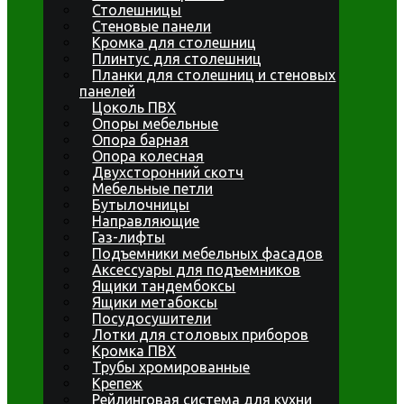
Столешницы
Стеновые панели
Кромка для столешниц
Плинтус для столешниц
Планки для столешниц и стеновых
панелей
Цоколь ПВХ
Опоры мебельные
Опора барная
Опора колесная
Двухсторонний скотч
Мебельные петли
Бутылочницы
Направляющие
Газ-лифты
Подъемники мебельных фасадов
Аксессуары для подъемников
Ящики тандембоксы
Ящики метабоксы
Посудосушители
Лотки для столовых приборов
Кромка ПВХ
Трубы хромированные
Крепеж
Рейлинговая система для кухни