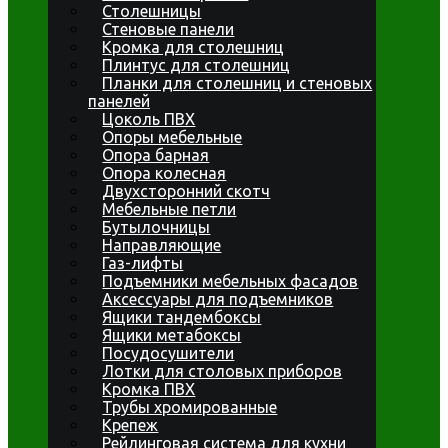
Столешницы
Стеновые панели
Кромка для столешниц
Плинтус для столешниц
Планки для столешниц и стеновых
панелей
Цоколь ПВХ
Опоры мебельные
Опора барная
Опора колесная
Двухсторонний скотч
Мебельные петли
Бутылочницы
Направляющие
Газ-лифты
Подъемники мебельных фасадов
Аксессуары для подъемников
Ящики тандембоксы
Ящики метабоксы
Посудосушители
Лотки для столовых приборов
Кромка ПВХ
Трубы хромированные
Крепеж
Рейлинговая система для кухни