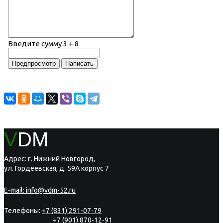
Введите сумму 3 + 8
V
DM
Адрес: г. Нижний Новгород,
ул. Гордеевская, д. 59А корпус 7
E-mail:
info@vdm-52.ru
Телефоны:
+7 (831) 291-07-79
+7 (901) 870-12-91