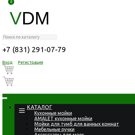
0
0
V
DM
+7 (831) 291-07-79
Вход
Регистрация
КАТАЛОГ
Кухонные мойки
AMALET кухонные мойки
Мойки для тумб для ванных комнат
Мебельные ручки
Аксессуары для моек