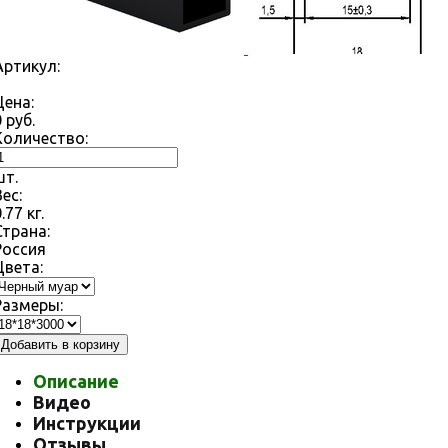
Артикул:
Цена:
0
руб.
Количество:
шт.
Вес:
0.77
кг.
Страна:
Россия
Цвета:
Размеры:
Добавить в корзину
Описание
Видео
Инструкции
Отзывы