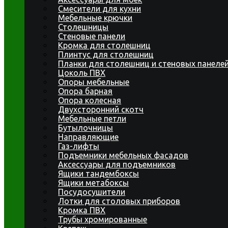
Смесители для кухни
Мебельные крючки
Столешницы
Стеновые панели
Кромка для столешниц
Плинтус для столешниц
Планки для столешниц и стеновых панеле
Цоколь ПВХ
Опоры мебельные
Опора барная
Опора колесная
Двухсторонний скотч
Мебельные петли
Бутылочницы
Направляющие
Газ-лифты
Подъемники мебельных фасадов
Аксессуары для подъемников
Ящики тандембоксы
Ящики метабоксы
Посудосушители
Лотки для столовых приборов
Кромка ПВХ
Трубы хромированные