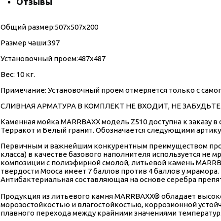
Отзывы
Общий размер:507x507x200
Размер чаши:397
Установочный проем:487x487
Вес: 10 кг.
Примечание: Установочный проем отмеряется только с само
СЛИВНАЯ АРМАТУРА В КОМПЛЕКТ НЕ ВХОДИТ, НЕ ЗАБУДЬТЕ 
Каменная мойка МАRRВАХХ модель Z510 доступна к заказу в 
Терракот и Белый гранит. Обозначается следующими артикулам
Первичным и важнейшим конкурентным преимуществом проду
класса) в качестве базового наполнителя используется не 
композиции с полиэфирной смолой, литьевой камень МАRRВ
твердости Мооса имеет 7 баллов против 4 баллов у мрамора.
Антибактериальная составляющая на основе серебра препя
Продукция из литьевого камня МАRRВАХХ® обладает высоко
морозостойкостью и влагостойкостью, коррозионной устойчи
плавного перехода между крайними значениями температур