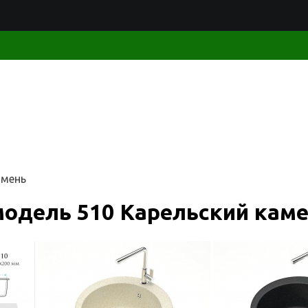
амень
одель 510 Карельский кам