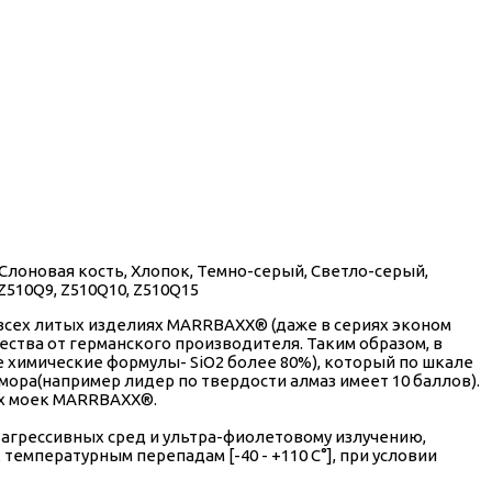
Слоновая кость, Хлопок, Темно-серый, Светло-серый,
Z510Q9, Z510Q10, Z510Q15
всех литых изделиях МАRRВАХХ® (даже в сериях эконом
ства от германского производителя. Таким образом, в
химические формулы- SiO2 более 80%), который по шкале
амора(например лидер по твердости алмаз имеет 10 баллов).
ых моек МАRRВАХХ®.
агрессивных сред и ультра-фиолетовому излучению,
емпературным перепадам [-40 - +110 С°], при условии