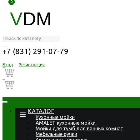
0
0
V
DM
+7 (831) 291-07-79
Вход
Регистрация
КАТАЛОГ
Кухонные мойки
AMALET кухонные мойки
Мойки для тумб для ванных комнат
Мебельные ручки
Аксессуары для моек