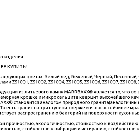
го изделия
ЕЕ КУПИТЬ!
следующих цветах: Белый лед, Бежевый, Черный, Песочный, 
и Z510Q1, Z510Q2, Z510Q4, Z510Q5, Z510Q6, Z510Q7, Z510Q8, 
кции из литьевого камня МАRRВАХХ® является то, что во 
мраморная крошка и микрокальцита кварцит высочайшего каче
АХХ® становится аналогом природного гранита(аналогичные 
 То есть гранит на три ступени тверже и износостойчивее мр
тствует распространению бактерий на поверхности кухонн
й прочностью, экологичностью, стойкостью к воздействию 
востью, стойкостью к вибрации и истиранию, стойкостью к т
.