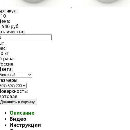
Артикул:
510
Цена:
3 540
руб.
Количество:
шт.
Вес:
10
кг.
Страна:
Россия
Цвета:
Размеры:
Поверхность:
матовая
Добавить в корзину
Описание
Видео
Инструкции