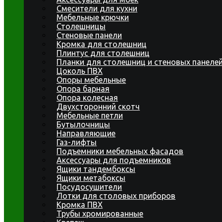
Смесители для кухни
Мебельные крючки
Столешницы
Стеновые панели
Кромка для столешниц
Плинтус для столешниц
Планки для столешниц и стеновых панеле
Цоколь ПВХ
Опоры мебельные
Опора барная
Опора колесная
Двухсторонний скотч
Мебельные петли
Бутылочницы
Направляющие
Газ-лифты
Подъемники мебельных фасадов
Аксессуары для подъемников
Ящики тандембоксы
Ящики метабоксы
Посудосушители
Лотки для столовых приборов
Кромка ПВХ
Трубы хромированные