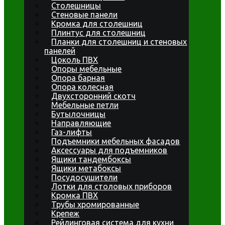
Столешницы
Стеновые панели
Кромка для столешниц
Плинтус для столешниц
Планки для столешниц и стеновых
панелей
Цоколь ПВХ
Опоры мебельные
Опора барная
Опора колесная
Двухсторонний скотч
Мебельные петли
Бутылочницы
Направляющие
Газ-лифты
Подъемники мебельных фасадов
Аксессуары для подъемников
Ящики тандембоксы
Ящики метабоксы
Посудосушители
Лотки для столовых приборов
Кромка ПВХ
Трубы хромированные
Крепеж
Рейлинговая система для кухни