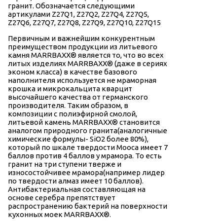
гранит. Обозначается следующими
артикулами Z27Q1, Z27Q2, Z27Q4, Z27Q5,
Z27Q6, Z27Q7, Z27Q8, Z27Q9, Z27Q10, Z27Q15
Первичным и важнейшим конкурентным
преимуществом продукции из литьевого
камня МАRRВАХХ® является то, что во всех
литых изделиях МАRRВАХХ® (даже в сериях
эконом класса) в качестве базового
наполнителя используется не мраморная
крошка и микрокальцита кварцит
высочайшего качества от германского
производителя. Таким образом, в
композиции с полиэфирной смолой,
литьевой камень МАRRВАХХ® становится
аналогом природного гранита(аналогичные
химические формулы- SiO2 более 80%),
который по шкале твердости Мооса имеет 7
баллов против 4 баллов у мрамора. То есть
гранит на три ступени тверже и
износостойчивее мрамора(например лидер
по твердости алмаз имеет 10 баллов).
Антибактериальная составляющая на
основе серебра препятствует
распространению бактерий на поверхности
кухонных моек МАRRВАХХ®.