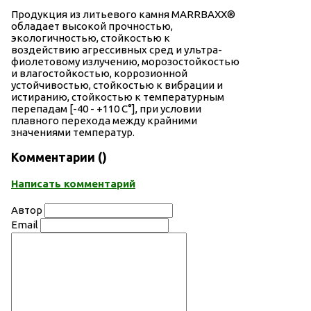
Продукция из литьевого камня МАRRВАХХ®
обладает высокой прочностью,
экологичностью, стойкостью к
воздействию агрессивных сред и ультра-
фиолетовому излучению, морозостойкостью
и влагостойкостью, коррозионной
устойчивостью, стойкостью к вибрации и
истиранию, стойкостью к температурным
перепадам [-40 - +110 С°], при условии
плавного перехода между крайними
значениями температур.
Комментарии (
)
Написать комментарий
Автор
Email