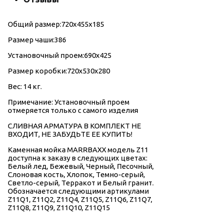
Общий размер:720x455x185
Размер чаши:386
Установочный проем:690x425
Размер коробки:720x530x280
Вес: 14 кг.
Примечание: Установочный проем
отмеряется только с самого изделия
СЛИВНАЯ АРМАТУРА В КОМПЛЕКТ НЕ
ВХОДИТ, НЕ ЗАБУДЬТЕ ЕЕ КУПИТЬ!
Каменная мойка МАRRВАХХ модель Z11
доступна к заказу в следующих цветах:
Белый лед, Бежевый, Черный, Песочный,
Слоновая кость, Хлопок, Темно-серый,
Светло-серый, Терракот и Белый гранит.
Обозначается следующими артикулами
Z11Q1, Z11Q2, Z11Q4, Z11Q5, Z11Q6, Z11Q7,
Z11Q8, Z11Q9, Z11Q10, Z11Q15