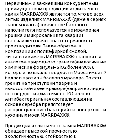
Первичным и важнейшим конкурентным
преимуществом продукции из литьевого
камня МАRRВАХХ® является то, что во всех
литых изделиях МАRRВАХХ® (даже в сериях
эконом класса) в качестве базового
наполнителя используется не мраморная
крошка и микрокальцита кварцит
высочайшего качества от германского
производителя. Таким образом, в
композиции с полиэфирной смолой,
литьевой камень МАRRВАХХ® становится
аналогом природного гранита(аналогичные
химические формулы- SiO2 более 80%),
который по шкале твердости Мооса имеет 7
баллов против 4 баллов у мрамора. То есть
гранит на три ступени тверже и
износостойчивее мрамора(например лидер
по твердости алмаз имеет 10 баллов).
Антибактериальная составляющая на
основе серебра препятствует
распространению бактерий на поверхности
кухонных моек МАRRВАХХ®.
Продукция из литьевого камня МАRRВАХХ®
обладает высокой прочностью,
экологичностью, стойкостью к