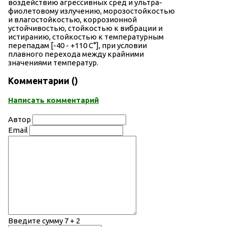
воздействию агрессивных сред и ультра-
фиолетовому излучению, морозостойкостью
и влагостойкостью, коррозионной
устойчивостью, стойкостью к вибрации и
истиранию, стойкостью к температурным
перепадам [-40 - +110 С°], при условии
плавного перехода между крайними
значениями температур.
Комментарии (
)
Написать комментарий
Автор
Email
Введите сумму 7 + 2