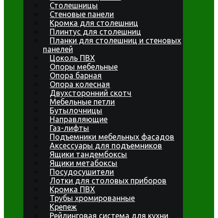
Столешницы
Стеновые панели
Кромка для столешниц
Плинтус для столешниц
Планки для столешниц и стеновых
панелей
Цоколь ПВХ
Опоры мебельные
Опора барная
Опора колесная
Двухсторонний скотч
Мебельные петли
Бутылочницы
Направляющие
Газ-лифты
Подъемники мебельных фасадов
Аксессуары для подъемников
Ящики тандембоксы
Ящики метабоксы
Посудосушители
Лотки для столовых приборов
Кромка ПВХ
Трубы хромированные
Крепеж
Рейлинговая система для кухни