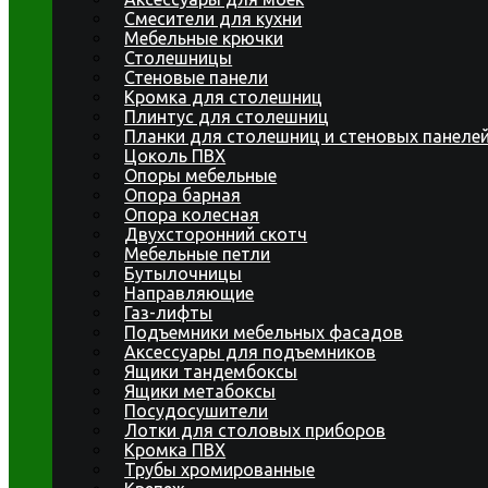
Смесители для кухни
Мебельные крючки
Столешницы
Стеновые панели
Кромка для столешниц
Плинтус для столешниц
Планки для столешниц и стеновых панеле
Цоколь ПВХ
Опоры мебельные
Опора барная
Опора колесная
Двухсторонний скотч
Мебельные петли
Бутылочницы
Направляющие
Газ-лифты
Подъемники мебельных фасадов
Аксессуары для подъемников
Ящики тандембоксы
Ящики метабоксы
Посудосушители
Лотки для столовых приборов
Кромка ПВХ
Трубы хромированные