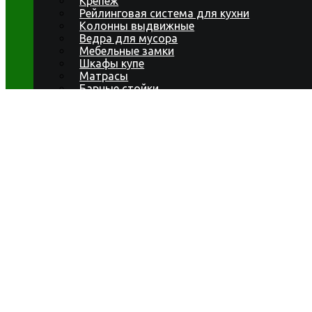
Крепеж
Рейлинговая система для кухни
Колонны выдвижные
Ведра для мусора
Мебельные замки
Шкафы купе
Матрасы
Барные стойки
Фасады мебельные
Электрика
Полкодержатели
Поддоны под мойку
Вентиляционные решетки
LOFT система профилей
АКЦИИ
НОВИНКИ
ДОСТАВКА
О КОМПАНИИ
О компании
Сертификаты
Вакансии
ИНФОРМАЦИЯ
Статьи
Вопрос-ответ