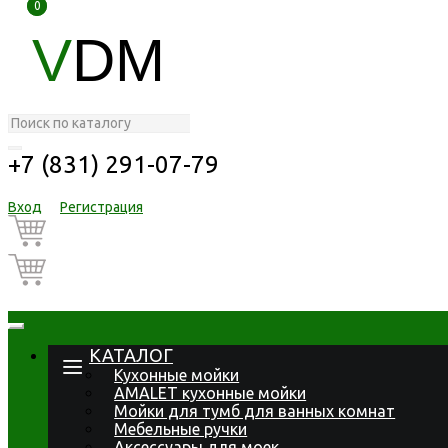
0
0
V
DM
+7 (831) 291-07-79
Вход
Регистрация
КАТАЛОГ
Кухонные мойки
AMALET кухонные мойки
Мойки для тумб для ванных комнат
Мебельные ручки
Аксессуары для моек