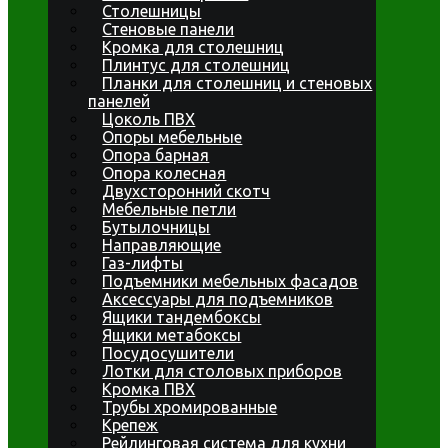
Столешницы
Стеновые панели
Кромка для столешниц
Плинтус для столешниц
Планки для столешниц и стеновых
панелей
Цоколь ПВХ
Опоры мебельные
Опора барная
Опора колесная
Двухсторонний скотч
Мебельные петли
Бутылочницы
Направляющие
Газ-лифты
Подъемники мебельных фасадов
Аксессуары для подъемников
Ящики тандембоксы
Ящики метабоксы
Посудосушители
Лотки для столовых приборов
Кромка ПВХ
Трубы хромированные
Крепеж
Рейлинговая система для кухни