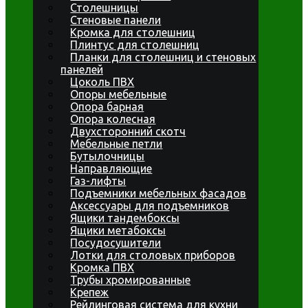
Столешницы
Стеновые панели
Кромка для столешниц
Плинтус для столешниц
Планки для столешниц и стеновых
панелей
Цоколь ПВХ
Опоры мебельные
Опора барная
Опора колесная
Двухсторонний скотч
Мебельные петли
Бутылочницы
Направляющие
Газ-лифты
Подъемники мебельных фасадов
Аксессуары для подъемников
Ящики тандембоксы
Ящики метабоксы
Посудосушители
Лотки для столовых приборов
Кромка ПВХ
Трубы хромированные
Крепеж
Рейлинговая система для кухни