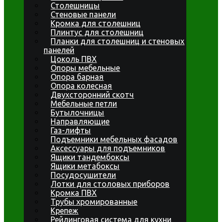
Столешницы
Стеновые панели
Кромка для столешниц
Плинтус для столешниц
Планки для столешниц и стеновых
панелей
Цоколь ПВХ
Опоры мебельные
Опора барная
Опора колесная
Двухсторонний скотч
Мебельные петли
Бутылочницы
Направляющие
Газ-лифты
Подъемники мебельных фасадов
Аксессуары для подъемников
Ящики тандембоксы
Ящики метабоксы
Посудосушители
Лотки для столовых приборов
Кромка ПВХ
Трубы хромированные
Крепеж
Рейлинговая система для кухни