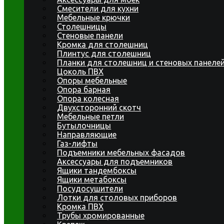
Смесители для кухни
Мебельные крючки
Столешницы
Стеновые панели
Кромка для столешниц
Плинтус для столешниц
Планки для столешниц и стеновых панеле
Цоколь ПВХ
Опоры мебельные
Опора барная
Опора колесная
Двухсторонний скотч
Мебельные петли
Бутылочницы
Направляющие
Газ-лифты
Подъемники мебельных фасадов
Аксессуары для подъемников
Ящики тандембоксы
Ящики метабоксы
Посудосушители
Лотки для столовых приборов
Кромка ПВХ
Трубы хромированные