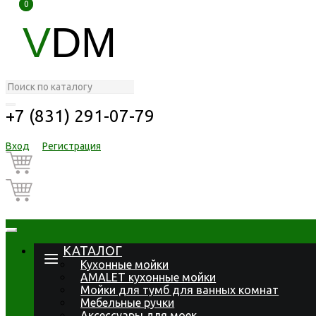
0
0
V
DM
+7 (831) 291-07-79
Вход
Регистрация
КАТАЛОГ
Кухонные мойки
AMALET кухонные мойки
Мойки для тумб для ванных комнат
Мебельные ручки
Аксессуары для моек