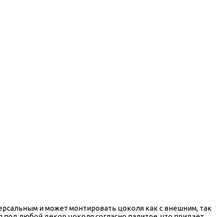
версальным и может монтировать цоколя как с внешним, так
я под любой декор цоколя согласно палитре, что придает