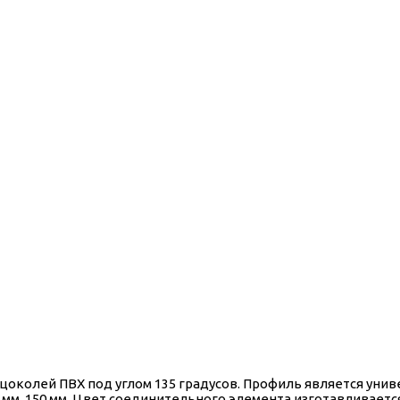
 цоколей ПВХ под углом 135 градусов. Профиль является уни
 мм, 150 мм. Цвет соединительного элемента изготавливаетс