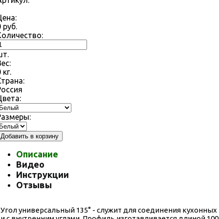
Артикул:
Цена:
0
руб.
Количество:
шт.
Вес:
0
кг.
Страна:
Россия
Цвета:
Размеры:
Добавить в корзину
Описание
Видео
Инструкции
Отзывы
Угол универсальный 135° - служит для соединения кухонных
и с внутренним углами. Профиль изготавливается длиной 100