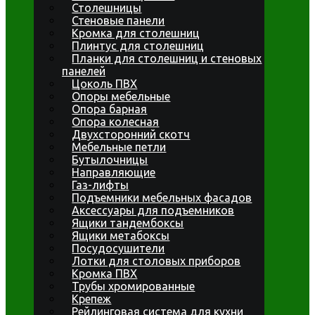
Столешницы
Стеновые панели
Кромка для столешниц
Плинтус для столешниц
Планки для столешниц и стеновых
панелей
Цоколь ПВХ
Опоры мебельные
Опора барная
Опора колесная
Двухсторонний скотч
Мебельные петли
Бутылочницы
Направляющие
Газ-лифты
Подъемники мебельных фасадов
Аксессуары для подъемников
Ящики тандембоксы
Ящики метабоксы
Посудосушители
Лотки для столовых приборов
Кромка ПВХ
Трубы хромированные
Крепеж
Рейлинговая система для кухни