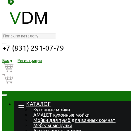
0
0
V
DM
+7 (831) 291-07-79
Вход
Регистрация
КАТАЛОГ
Кухонные мойки
AMALET кухонные мойки
Мойки для тумб для ванных комнат
Мебельные ручки
Аксессуары для моек