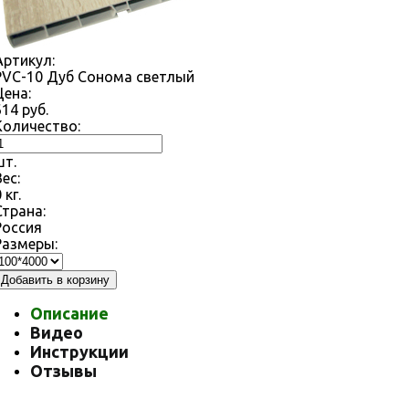
Артикул:
PVC-10 Дуб Сонома светлый
Цена:
614
руб.
Количество:
шт.
Вес:
0
кг.
Страна:
Россия
Размеры:
Добавить в корзину
Описание
Видео
Инструкции
Отзывы