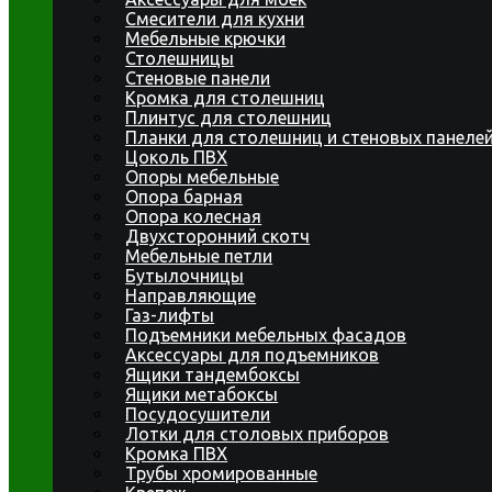
Смесители для кухни
Мебельные крючки
Столешницы
Стеновые панели
Кромка для столешниц
Плинтус для столешниц
Планки для столешниц и стеновых панеле
Цоколь ПВХ
Опоры мебельные
Опора барная
Опора колесная
Двухсторонний скотч
Мебельные петли
Бутылочницы
Направляющие
Газ-лифты
Подъемники мебельных фасадов
Аксессуары для подъемников
Ящики тандембоксы
Ящики метабоксы
Посудосушители
Лотки для столовых приборов
Кромка ПВХ
Трубы хромированные