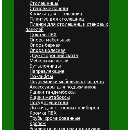
Столешницы
Стеновые панели
Кромка для столешниц
Плинтус для столешниц
Планки для столешниц и стеновых
панелей
Цоколь ПВХ
Опоры мебельные
Опора барная
Опора колесная
Двухсторонний скотч
Мебельные петли
Бутылочницы
Направляющие
Газ-лифты
Подъемники мебельных фасадов
Аксессуары для подъемников
Ящики тандембоксы
Ящики метабоксы
Посудосушители
Лотки для столовых приборов
Кромка ПВХ
Трубы хромированные
Крепеж
Рейлинговая система для кухни